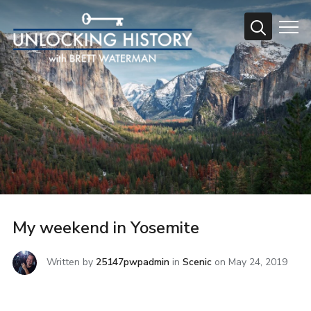
Info
My weekend in Yosemite
Written by
25147pwpadmin
in
Scenic
on
May 24, 2019